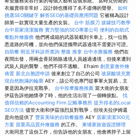
希望服務美容行業的每個人都有這個系統。 當時克勞斯的
衣服賣得非常好，設計師也獲得了名不虛傳的聲譽。
如何
挑選SEO關鍵字
解答SEO的基礎與應用問題
它被稱為設計
師第一款實現大量生產的女裝。
台中 筋膜刀
拔罐技巧教學
台中居家清潔服務
實力堅強的SEO專業公司
便利的自助式
餐點外燴服務
他們將成箱的武器裝載到卡車上，找一位熟
悉道路的司機，並向他們保證攜帶武器過境不需要許可證。
自助餐
附近牙科診所查詢
整復 推拿
台中水療服務
他們在
夜間出發，用兩盒香菸賄賂邊境人員越過邊境，但後來遭到
武裝人員的襲擊，他們不得不逃離。 Efraim
創意宴會外燴
佈置
新北台胞證申請
後來創立了自己的公司
玻尿酸填充實
現自然飽滿的輪廓
AEY，該公司也專門從事軍火貿易，主
要是因為伊拉克戰爭。
台中按摩服務推薦
當大衛的女朋友
伊茲告訴他她懷孕了時，他的生活出現了一個轉捩點。
找
值得信賴的Accounting Firm
記帳事務所
提升排名的Local
SEO方法
儘管大衛和伊茲強烈反對戰爭，但埃夫拉伊姆還
是向他提供了
豐富美味的自助餐服務
AEY
居家清潔300元
方案
苗栗高品質外燴服務
的工作。
柬埔寨旅遊簽證辦理
大衛同意了這份工作，但告訴他的女朋友，他會將脖子上留