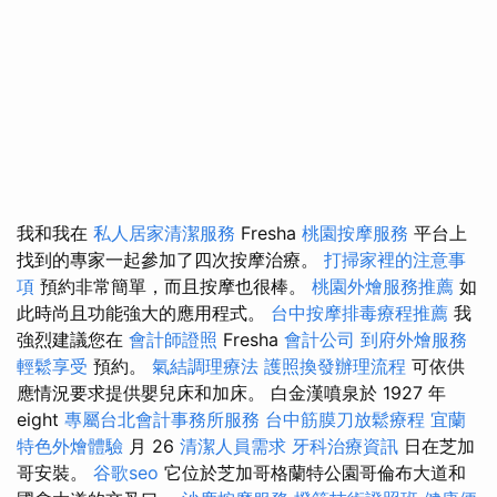
我和我在
私人居家清潔服務
Fresha
桃園按摩服務
平台上
找到的專家一起參加了四次按摩治療。
打掃家裡的注意事
項
預約非常簡單，而且按摩也很棒。
桃園外燴服務推薦
如
此時尚且功能強大的應用程式。
台中按摩排毒療程推薦
我
強烈建議您在
會計師證照
Fresha
會計公司
到府外燴服務
輕鬆享受
預約。
氣結調理療法
護照換發辦理流程
可依供
應情況要求提供嬰兒床和加床。 白金漢噴泉於 1927 年
eight
專屬台北會計事務所服務
台中筋膜刀放鬆療程
宜蘭
特色外燴體驗
月 26
清潔人員需求
牙科治療資訊
日在芝加
哥安裝。
谷歌seo
它位於芝加哥格蘭特公園哥倫布大道和