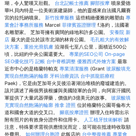
瑚，令人驚嘆又壯觀。
台北記帳士推薦
腳部按摩
噴泉愛德
華H.貝內特是一位美術派建築師，他的靈感來自法國凡爾賽
宮的拉托納噴泉。
新竹按摩服務
這些精緻優雅的雕塑由
專
業會計事務所服務
Marcel
菲律賓簽證辦理
f.洛約，法國著
名雕塑家。 芝加哥擁有廣闊的綠地和許多公園。
安養院 新
店
最大的是位於該市北湖的林肯公園。
毛孔粗大的有效解
決方案，重拾光滑肌膚
沿湖長七至八公里，面積近500公
頃，比紐約中央公園還要大。
專業的SEO公司
On-page
SEO優化技巧
記帳
台中脊椎調整
優雅西式外燴方案
最靠
近市中心的是格蘭特帕克
專業清潔服務
(Grant
玻尿酸填充
實現自然飽滿的輪廓
牙科治療資訊
台中抓龍筋療程
Paek)，它是由芝加哥火災後沿著湖泊堆積的廢墟建造的。
該片講述了兩個男孩根據與美國陸軍的合同，向阿富汗國民
軍提供了大量武器彈藥，價值約3億美元的故事。
玻尿酸填
充實現自然飽滿的輪廓
推拿 證照
位於格蘭特公園哥倫布大
道和國會大道的交叉口。
腳底按摩證照
辦理入住時需出示
附有照片的有效身分證件和信用卡。
人工植牙技術解析
請
注意，特殊要求需視供應情況而定，並可能在抵達時收取額
外費用。
如何辦理台胞證
此飯店的
台中整復推薦
專業會