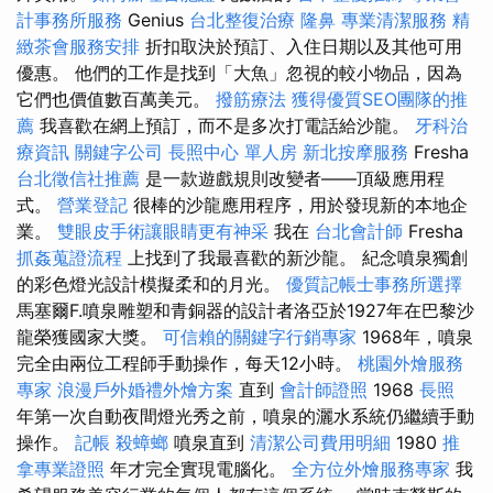
計事務所服務
Genius
台北整復治療
隆鼻
專業清潔服務
精
緻茶會服務安排
折扣取決於預訂、入住日期以及其他可用
優惠。 他們的工作是找到「大魚」忽視的較小物品，因為
它們也價值數百萬美元。
撥筋療法
獲得優質SEO團隊的推
薦
我喜歡在網上預訂，而不是多次打電話給沙龍。
牙科治
療資訊
關鍵字公司
長照中心 單人房
新北按摩服務
Fresha
台北徵信社推薦
是一款遊戲規則改變者——頂級應用程
式。
營業登記
很棒的沙龍應用程序，用於發現新的本地企
業。
雙眼皮手術讓眼睛更有神采
我在
台北會計師
Fresha
抓姦蒐證流程
上找到了我最喜歡的新沙龍。 紀念噴泉獨創
的彩色燈光設計模擬柔和的月光。
優質記帳士事務所選擇
馬塞爾F.噴泉雕塑和青銅器的設計者洛亞於1927年在巴黎沙
龍榮獲國家大獎。
可信賴的關鍵字行銷專家
1968年，噴泉
完全由兩位工程師手動操作，每天12小時。
桃園外燴服務
專家
浪漫戶外婚禮外燴方案
直到
會計師證照
1968
長照
年第一次自動夜間燈光秀之前，噴泉的灑水系統仍繼續手動
操作。
記帳
殺蟑螂
噴泉直到
清潔公司費用明細
1980
推
拿專業證照
年才完全實現電腦化。
全方位外燴服務專家
我