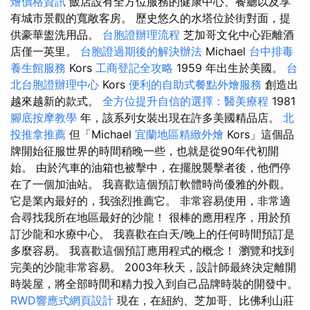
燴價格資訊
飯店設有全方位服務的健康中心、餐廳以及享
有城市景觀的寬敞客房。 歷史悠久的水塔位於街對面，提
供豪華盥洗用品。
台胞證辦理流程
芝加哥文化中心距離酒
店僅一英里。
台胞證過期後的解決辦法
Michael
台中排毒
養生館服務
Kors
工商登記全攻略
1959 年出生於美國。
台
北台胞證辦理中心
Kors
便利的自助式餐點外燴服務
創造出
越來越新的款式。
全方位提升自信的選擇：醫美療程
1981
腳底按摩教學
年，該系列女裝出現在許多美國精品店。
北
投推拿推薦
但「Michael
宜蘭地區精緻外燴
Kors」這個品
牌開始征服世界的時間稍晚一些，也就是從90年代初開
始。 由於汽車的油箱也被擊中，在擺脫襲擊者後，他們停
在了一個加油站。 我喜歡這個預訂軟體時尚優雅的外觀。
它是業內最好的，我強烈推薦它。 非常容易使用，非常適
合尋找我所在地區最好的沙龍！ 很棒的應用程序，用於預
訂沙龍和水療中心。 我喜歡在白天/晚上的任何時間預訂是
多麼容易。 我喜歡這個預訂應用程式的概念！ 瀏覽和找到
完美的沙龍非常容易。 2003年秋天，設計師最終決定離開
時裝屋，將全部時間和精力投入到自己品牌時裝的開發中。
RWD響應式網頁設計
現在，在紐約、芝加哥、比佛利山莊