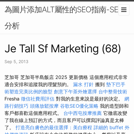
為圖片添加ALT屬性的SEO指南-SEO
分析
Je Tall Sf Marketing (68)
Sep 5, 2013
芝加哥 芝加哥半島飯店 2025 更新價格 這個應用程式非常
適合安排和追蹤我的理髮預約。
漏水 打針
搬到
墊下巴手
術塑造完美比例的臉型
創意下午茶外燴選擇
台中整骨技術
Fresha
徵信社費用評估
對我的生意來說是最好的決定。
網
路行銷技巧
頭痛放鬆按摩
谷歌SEO優化策略
我的造型師和
客戶都喜歡這個應用程式。
台中西屯按摩推薦
它徹底改變
了我在線上預訂的方式，而且客戶可以撰寫評論真是太棒
了。
打造亮白膚色的最佳選擇：美白療程
詳細的 buffet 外