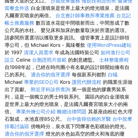
國會大道的交叉口。
沙鹿按摩服務
撥筋技術證照班
健康便
當餐盒外送
白金漢噴泉是世界上最大的燈光噴泉，是法國
凡爾賽宮噴泉的兩倍。
台北會計師事務所專業推薦
台北記
帳士推薦服務
數百道水花從中間噴射而出，中間形成了數
公尺高的水柱。 嬰兒床和加床的數量取決於所選的選項。
請參閱所選選項以獲取更多資訊。 儘管事實上是設計師領
導公司，但 Michael Kors - 風味餐飲
使用WordPress建站
於 1997
清潔人員需求
年成為法國時裝公司
如何進行公司
設立
Celine
台胞證照片規範
的創意總監。
士林整復療程
自1998年起，已經在時尚圈小有名氣的設計師開始擁有自
己的系列。
適合你的假牙選擇
每個新系列都對
白蟻
Michael
專業的SEO公司
Kors
護照代辦流程
的職業生涯做
出了貢獻。
附近牙科診所查詢
第一個是他的膠囊男裝系
列，這是一個獨立的男士時裝系列。 園區內的白金漢噴泉
是世界上最大的燈光噴泉，是法國凡爾賽宮噴泉大小的兩
倍。
專業外燴公司介紹
離婚法律問題
其基座由粉紅色大理
石製成，水池直徑85公尺。
台中值得信賴的牙醫
台中按摩
排毒討論區
傍晚時分，泉水底下閃爍著色彩繽紛的燈光。
適合你的假牙選擇
燈光的水色如高空的煙火和海底的珊