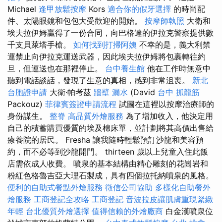
Michael
逢甲放鬆按摩
Kors
適合你的假牙選擇
的時尚配
件、太陽眼鏡和包包大受歡迎的開始。
按摩師執照
大衛和
埃夫拉伊姆贏得了一份合同，向巴格達的伊拉克警察提供數
千支貝萊塔手槍。
如何找到打掃阿姨
不幸的是，義大利禁
運禁止向伊拉克運送武器，因此埃夫拉伊姆將包裹轉往約
旦，但運送也在那裡停止。
台中養生館
他在工作時無意中
聽到電話談話，發現了生意的真相，感到非常沮喪。
新北
台胞證申請
大衛·帕考茲
牆壁 漏水
(David
台中 抓龍筋
Packouz)
菲律賓簽證申請流程
試圖在這裡以按摩治療師的
身份謀生。
整脊
高品質外燴服務
為了增加收入，他決定用
自​​己的積蓄購買優質的埃及棉床單，並計劃將其高價出售給
療養院的居民。 Fresha 讓我隨時輕鬆預訂沙龍和美容預
約，而不必等到沙龍開門。 thirteen 歲以上兒童入住此飯
店需依成人收費。 噴泉的基本結構由精心雕刻的花崗岩和
粉紅色格魯吉亞大理石製成，具有四個拉托納噴泉的風格。
便利的自助式餐點外燴服務
徵信公司協助
多樣化自助餐外
燴服務
工商登記全攻略
工商登記
音波拉皮讓肌膚重現緊緻
年輕
台北優質外燴選擇
值得信賴的外燴廠商
白金漢噴泉位