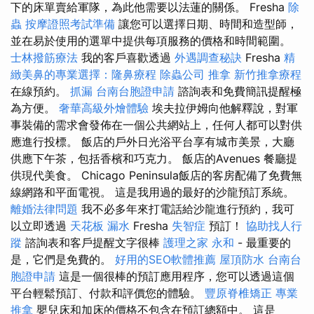
下的床單賣給軍隊，為此他需要以法蓮的關係。 Fresha
除
蟲
按摩證照考試準備
讓您可以選擇日期、時間和造型師，
並在易於使用的選單中提供每項服務的價格和時間範圍。
士林撥筋療法
我的客戶喜歡透過
外遇調查秘訣
Fresha
精
緻美鼻的專業選擇：隆鼻療程
除蟲公司
推拿
新竹推拿療程
在線預約。
抓漏
台南台胞證申請
諮詢表和免費簡訊提醒極
為方便。
奢華高級外燴體驗
埃夫拉伊姆向他解釋說，對軍
事裝備的需求會發佈在一個公共網站上，任何人都可以對供
應進行投標。 飯店的戶外日光浴平台享有城市美景，大廳
供應下午茶，包括香檳和巧克力。 飯店的Avenues 餐廳提
供現代美食。 Chicago Peninsula飯店的客房配備了免費無
線網路和平面電視。 這是我用過的最好的沙龍預訂系統。
離婚法律問題
我不必多年來打電話給沙龍進行預約，我可
以立即透過
天花板 漏水
Fresha
失智症
預訂！
協助找人行
蹤
諮詢表和客戶提醒文字很棒
護理之家 永和
- 最重要的
是，它們是免費的。
好用的SEO軟體推薦
屋頂防水
台南台
胞證申請
這是一個很棒的預訂應用程序，您可以透過這個
平台輕鬆預訂、付款和評價您的體驗。
豐原脊椎矯正
專業
推拿
嬰兒床和加床的價格不包含在預訂總額中。 這是