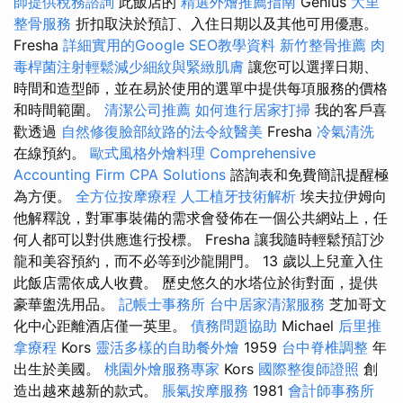
師提供稅務諮詢
此飯店的
精選外燴推薦指南
Genius
大里
整骨服務
折扣取決於預訂、入住日期以及其他可用優惠。
Fresha
詳細實用的Google SEO教學資料
新竹整骨推薦
肉
毒桿菌注射輕鬆減少細紋與緊緻肌膚
讓您可以選擇日期、
時間和造型師，並在易於使用的選單中提供每項服務的價格
和時間範圍。
清潔公司推薦
如何進行居家打掃
我的客戶喜
歡透過
自然修復臉部紋路的法令紋醫美
Fresha
冷氣清洗
在線預約。
歐式風格外燴料理
Comprehensive
Accounting Firm CPA Solutions
諮詢表和免費簡訊提醒極
為方便。
全方位按摩療程
人工植牙技術解析
埃夫拉伊姆向
他解釋說，對軍事裝備的需求會發佈在一個公共網站上，任
何人都可以對供應進行投標。 Fresha 讓我隨時輕鬆預訂沙
龍和美容預約，而不必等到沙龍開門。 13 歲以上兒童入住
此飯店需依成人收費。 歷史悠久的水塔位於街對面，提供
豪華盥洗用品。
記帳士事務所
台中居家清潔服務
芝加哥文
化中心距離酒店僅一英里。
債務問題協助
Michael
后里推
拿療程
Kors
靈活多樣的自助餐外燴
1959
台中脊椎調整
年
出生於美國。
桃園外燴服務專家
Kors
國際整復師證照
創
造出越來越新的款式。
脹氣按摩服務
1981
會計師事務所