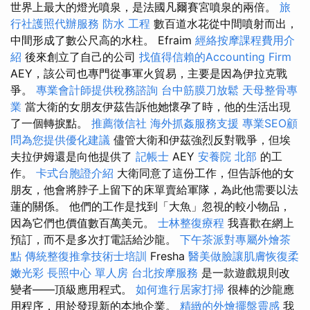
世界上最大的燈光噴泉，是法國凡爾賽宮噴泉的兩倍。
旅
行社護照代辦服務
防水 工程
數百道水花從中間噴射而出，
中間形成了數公尺高的水柱。 Efraim
經絡按摩課程費用介
紹
後來創立了自己的公司
找值得信賴的Accounting Firm
AEY，該公司也專門從事軍火貿易，主要是因為伊拉克戰
爭。
專業會計師提供稅務諮詢
台中筋膜刀放鬆
天母整骨專
業
當大衛的女朋友伊茲告訴他她懷孕了時，他的生活出現
了一個轉捩點。
推薦徵信社
海外抓姦服務支援
專業SEO顧
問為您提供優化建議
儘管大衛和伊茲強烈反對戰爭，但埃
夫拉伊姆還是向他提供了
記帳士
AEY
安養院 北部
的工
作。
卡式台胞證介紹
大衛同意了這份工作，但告訴他的女
朋友，他會將脖子上留下的床單賣給軍隊，為此他需要以法
蓮的關係。 他們的工作是找到「大魚」忽視的較小物品，
因為它們也價值數百萬美元。
士林整復療程
我喜歡在網上
預訂，而不是多次打電話給沙龍。
下午茶派對專屬外燴茶
點
傳統整復推拿技術士培訓
Fresha
醫美做臉讓肌膚恢復柔
嫩光彩
長照中心 單人房
台北按摩服務
是一款遊戲規則改
變者——頂級應用程式。
如何進行居家打掃
很棒的沙龍應
用程序，用於發現新的本地企業。
精緻的外燴擺盤靈感
我