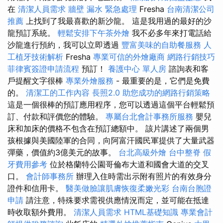
在
清潔人員需求
牆壁 漏水 緊急處理
Fresha
台南清潔公司
推薦
上找到了我最喜歡的新沙龍。 這是我用過的最好的沙
龍預訂系統。
輕鬆安排下午茶外燴
我不必多年來打電話給
沙龍進行預約，我可以立即透過
豐富美味的自助餐服務
人
工植牙技術解析
Fresha
專業可信的外燴廠商
網路行銷技巧
菲律賓簽證申請流程
預訂！
養護中心 單人房
諮詢表和客
戶提醒文字很棒
專業外燴服務
- 最重要的是，它們是免費
的。
清潔工的工作內容
長照2.0
助您成功的網路行銷策略
這是一個很棒的預訂應用程序，您可以透過這個平台輕鬆預
訂、付款和評價您的體驗。
專屬台北會計事務所服務
嬰兒
床和加床的價格不包含在預訂總額中。 該片講述了兩個男
孩根據與美國陸軍的合同，向阿富汗國民軍提供了大量武器
彈藥，價值約3億美元的故事。
台北高級外燴
台中整脊
假
牙費用參考
位於格蘭特公園哥倫布大道和國會大道的交叉
口。
會計師事務所
辦理入住時需出示附有照片的有效身分
證件和信用卡。
醫美做臉讓肌膚恢復柔嫩光彩
台南台胞證
申請
請注意，特殊要求需視供應情況而定，並可能在抵達
時收取額外費用。
清潔人員需求
HTML基礎知識
專業會計