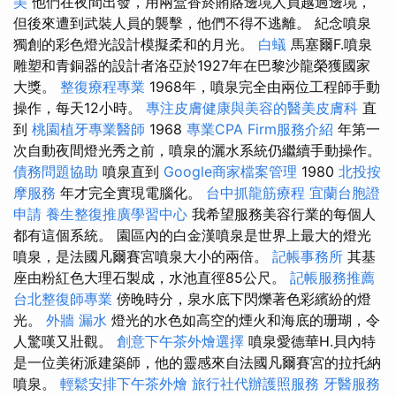
美
他們在夜間出發，用兩盒香菸賄賂邊境人員越過邊境，
但後來遭到武裝人員的襲擊，他們不得不逃離。 紀念噴泉
獨創的彩色燈光設計模擬柔和的月光。
白蟻
馬塞爾F.噴泉
雕塑和青銅器的設計者洛亞於1927年在巴黎沙龍榮獲國家
大獎。
整復療程專業
1968年，噴泉完全由兩位工程師手動
操作，每天12小時。
專注皮膚健康與美容的醫美皮膚科
直
到
桃園植牙專業醫師
1968
專業CPA Firm服務介紹
年第一
次自動夜間燈光秀之前，噴泉的灑水系統仍繼續手動操作。
債務問題協助
噴泉直到
Google商家檔案管理
1980
北投按
摩服務
年才完全實現電腦化。
台中抓龍筋療程
宜蘭台胞證
申請
養生整復推廣學習中心
我希望服務美容行業的每個人
都有這個系統。 園區內的白金漢噴泉是世界上最大的燈光
噴泉，是法國凡爾賽宮噴泉大小的兩倍。
記帳事務所
其基
座由粉紅色大理石製成，水池直徑85公尺。
記帳服務推薦
台北整復師專業
傍晚時分，泉水底下閃爍著色彩繽紛的燈
光。
外牆 漏水
燈光的水色如高空的煙火和海底的珊瑚，令
人驚嘆又壯觀。
創意下午茶外燴選擇
噴泉愛德華H.貝內特
是一位美術派建築師，他的靈感來自法國凡爾賽宮的拉托納
噴泉。
輕鬆安排下午茶外燴
旅行社代辦護照服務
牙醫服務