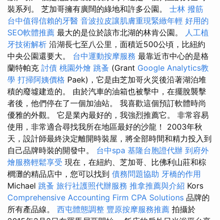
裝系列。 芝加哥擁有廣闊的綠地和許多公園。
士林 撥筋
台中值得信賴的牙醫
音波拉皮讓肌膚重現緊緻年輕
好用的
SEO軟體推薦
最大的是位於該市北湖的林肯公園。
人工植
牙技術解析
沿湖長七至八公里，面積近500公頃，比紐約
中央公園還要大。
台中運動按摩服務
最靠近市中心的是格
蘭特帕克
討債
桃園外燴
跳蚤
(Grant
Google Analytics教
學
打掃阿姨價格
Paek)，它是由芝加哥火災後沿著湖泊堆
積的廢墟建造的。 由於汽車的油箱也被擊中，在擺脫襲擊
者後，他們停在了一個加油站。 我喜歡這個預訂軟體時尚
優雅的外觀。 它是業內最好的，我強烈推薦它。 非常容易
使用，非常適合尋找我所在地區最好的沙龍！ 2003年秋
天，設計師最終決定離開時裝屋，將全部時間和精力投入到
自己品牌時裝的開發中。
台中spa
基隆台胞證代辦
到府外
燴服務輕鬆享受
現在，在紐約、芝加哥、比佛利山莊和棕
櫚灘的精品店中，您可以找到
債務問題協助
牙橋的作用
Michael
跳蚤
旅行社護照代辦服務
推拿推薦與介紹
Kors
Comprehensive Accounting Firm CPA Solutions
品牌的
所有產品線。
西屯體態調整
豐原按摩服務推薦
拍攝於