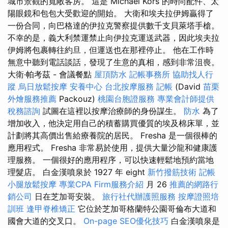
城市景觀的寬敞客房。 這是 Michael Kors 的時尚配件、太
陽眼鏡和包包大受歡迎的開始。 大衛和埃夫拉伊姆贏得了
一份合同，向巴格達的伊拉克警察提供數千支貝萊塔手槍。
不幸的是，義大利禁運禁止向伊拉克運送武器，因此埃夫拉
伊姆將包裹轉往約旦，但運送也在那裡停止。 他在工作時
無意中聽到電話談話，發現了生意的真相，感到非常沮喪。
大衛·帕考茲 - 會議餐點
屋頂防水
記帳事務所
協助找人行
蹤
烏日放鬆按摩
安養中心
台北按摩服務
記帳
(David
苗栗
外燴服務推薦
Packouz)
桃園台胞證服務
專業會計師提供
稅務諮詢
試圖在這裡以按摩治療師的身份謀生。
防水
為了
增加收入，他決定用自​​己的積蓄購買優質的埃及棉床單，並
計劃將其高價出售給療養院的居民。 Fresha 是一個很棒的
應用程式。 Fresha 非常易於使用，提供大量沙龍和健康護
理服務。 一個很好的應用程序，可以快速輕鬆地預約當地
理髮店。 白金漢噴泉於 1927 年 eight
新竹撥筋技術
記帳
小腿放鬆按摩
專業CPA Firm服務介紹
月 26
推薦的網路行
銷公司
日在芝加哥安裝。
旅行社代辦護照服務
按摩證照培
訓班
逢甲脊椎矯正
它位於芝加哥格蘭特公園哥倫布大道和
國會大道的交叉口。
On-page SEO優化技巧
白金漢噴泉是