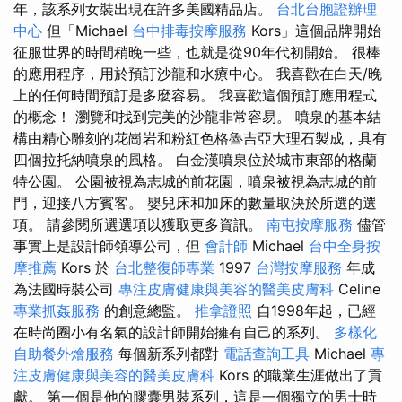
年，該系列女裝出現在許多美國精品店。
台北台胞證辦理
中心
但「Michael
台中排毒按摩服務
Kors」這個品牌開始
征服世界的時間稍晚一些，也就是從90年代初開始。 很棒
的應用程序，用於預訂沙龍和水療中心。 我喜歡在白天/晚
上的任何時間預訂是多麼容易。 我喜歡這個預訂應用程式
的概念！ 瀏覽和找到完美的沙龍非常容易。 噴泉的基本結
構由精心雕刻的花崗岩和粉紅色格魯吉亞大理石製成，具有
四個拉托納噴泉的風格。 白金漢噴泉位於城市東部的格蘭
特公園。 公園被視為志城的前花園，噴泉被視為志城的前
門，迎接八方賓客。 嬰兒床和加床的數量取決於所選的選
項。 請參閱所選選項以獲取更多資訊。
南屯按摩服務
儘管
事實上是設計師領導公司，但
會計師
Michael
台中全身按
摩推薦
Kors 於
台北整復師專業
1997
台灣按摩服務
年成
為法國時裝公司
專注皮膚健康與美容的醫美皮膚科
Celine
專業抓姦服務
的創意總監。
推拿證照
自1998年起，已經
在時尚圈小有名氣的設計師開始擁有自己的系列。
多樣化
自助餐外燴服務
每個新系列都對
電話查詢工具
Michael
專
注皮膚健康與美容的醫美皮膚科
Kors 的職業生涯做出了貢
獻。 第一個是他的膠囊男裝系列，這是一個獨立的男士時