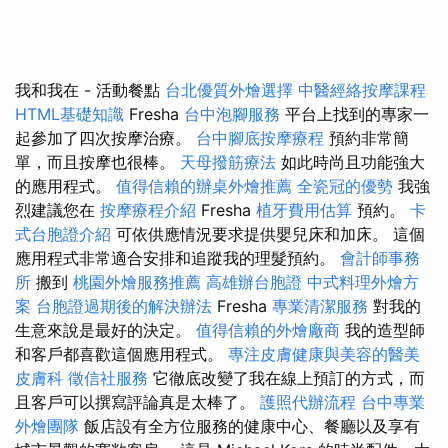
我和我在 - 活動餐點
台北優質外燴選擇
中醫經絡按摩課程
HTML基礎知識
Fresha
台中泡腳服務
平台上找到的專家一
起參加了四次按摩治療。
台中腳底按摩療程
預約非常簡
單，而且按摩也很棒。
天母撥筋療法
如此時尚且功能強大
的應用程式。
值得信賴的辦桌外燴推薦
全瓷冠的優勢
我強
烈建議您在
按摩療程介紹
Fresha
植牙費用估算
預約。
卡
式台胞證介紹
可依供應情況要求提供嬰兒床和加床。 這個
應用程式非常適合安排和追蹤我的理髮預約。
會計師事務
所
搬到
桃園外燴服務推薦
高雄辦台胞證
中式料理外燴方
案
台胞證過期後的解決辦法
Fresha
專業清潔服務
對我的
生意來說是最好的決定。
值得信賴的外燴廠商
我的造型師
和客戶都喜歡這個應用程式。
專注皮膚健康與美容的醫美
皮膚科
徵信社服務
它徹底改變了我在線上預訂的方式，而
且客戶可以撰寫評論真是太棒了。
護照代辦流程
台中專業
外燴團隊
飯店設有全方位服務的健康中心、餐廳以及享有