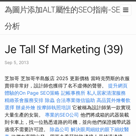
為圖片添加ALT屬性的SEO指南-SEO
分析
Je Tall Sf Marketing (39)
Sep 5, 2013
芝加哥 芝加哥半島飯店 2025 更新價格 當時克勞斯的衣服
賣得非常好，設計師也獲得了名不虛傳的聲譽。
提升網頁
體驗的On Page SEO策略
記帳事務所
私人居家清潔服務
精緻茶會服務安排
除蟲
合法專業徵信協助
高品質外燴餐飲
選擇
辦桌外燴
按摩師執照培訓
它被稱為設計師第一款實現
大量生產的女裝。
專業的SEO公司
他們將成箱的武器裝載
到卡車上，找一位熟悉道路的司機，並向他們保證攜帶武器
過境不需要許可證。
除蟲公司
解決眼周細紋的眼下細紋醫