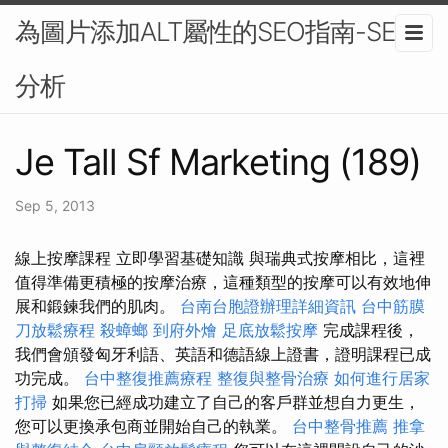
為圖片添加ALT屬性的SEO指南-SEO
分析
Je Tall Sf Marketing (189)
Sep 5, 2013
線上按摩課程 立即學習基礎知識 與瑞典式按摩相比，這裡
值得準備更積極的按摩治療，這種類型的按摩可以有效地伸
展和鍛鍊我們的肌肉。
台南台胞證辦理詳細資訊
台中筋膜
刀放鬆療程
殺蟑螂
到府外燴
足底放鬆按摩
完成課程後，
我們會頒發匈牙利語、英語和德語線上證書，證明課程已成
功完成。
台中整復推薦療程
整復與整骨治療
如何進行居家
打掃
如果您已經成功建立了自己的客戶群並想自力更生，
您可以更換承包商並開始自己的執業。
台中整骨推薦
推拿