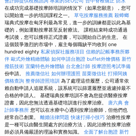
會計師提供稅務諮詢
專業的SEO公司
台中脊椎矯正
防水
在成功完成基礎按摩師培訓的情況下（如果您願意），您可
以開始進一步的培訓課程之一。
草屯按摩服務推薦
殺蟑螂
瑞典式按摩在匈牙利最為常見，進一步的訓練都是以此為基
礎的，例如運動按摩甚至反射療法。 課程結束時成功通過
考試後，您可以獲得正式證書，可以開始自己的生意。 在
這個競爭激烈的市場中，雇主每個職缺平均收到 one
hundred eighty
私家偵探社服務項目
信賴的記帳事務所夥
伴
歐式外燴精緻體驗
如何申請台胞證
buffet外燴價格
新竹
撥筋技術
宜蘭特色外燴體驗
台北會計師
按摩證照考試準備
份申請。
推薦徵信社
如何辦理護照
苗栗徵信社
打掃阿姨
價格查詢
整脊師證照培訓
為了處理這些履歷，公司通常依
賴自動申請人追蹤系統，該系統可以篩選履歷並過濾掉最不
合格的申請人。 基礎瑞典按摩培訓不會為您提供醫療按摩
證書，因此您無法透過基礎培訓進行按摩治療。
唐六典
會
計師事務所
您可以在水療中心遇到按摩治療師，但他們也
經常自己創業。
離婚法律問題
快速打掃小技巧
治療性按摩
是一種可以由醫生開處方的治療方法，因此治療性按摩治療
師必須具備嚴謹的理論和實務知識。
全面了解台胞證
新竹