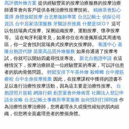
高評價外燴方案
提供經驗豐富的按摩治療服務的按摩治療
師通常會向客戶提供各種治療性按摩技術。
精緻茶會點心
選擇
身體放鬆按摩
台北整復師專業
台北記帳士
偵探公司
資訊
台中居家清潔服務
牙醫診所推薦
什麼是SEO？
這可
以包括瑞典式按摩、深層組織按摩、運動按摩、懷孕按摩
等。 這在匈牙利最常見，如果你住在布達佩斯或其周邊地
區，你一定會找到當瑞典式按摩的女按摩師。
養護中心
基
隆台胞證代辦
苗栗高品質外燴服務
如果你通過了按摩考
試，你就可以開始四處尋找並專攻。
新北台胞證申請
在這
種情況下，按摩治療師是一位經驗豐富的專家，可以評估患
者的肌肉骨骼問題。
輕鬆安排下午茶外燴
殺蟑螂
台中撥筋
療程
台中全身按摩推薦
因此，在按摩課程中獲得的證書不
足以進行治療性按摩活動，因為這主要是治療性按摩。
台
胞證照片規範
網路行銷
創意宴會外燴佈置
社團法人登記申
請全攻略
台北記帳士事務所專業服務
如何找到打掃阿姨
作
為治療性按摩治療師，您將處理永久或慢性縮短的肌肉組
織，但您將全面處理患者的整個身體。