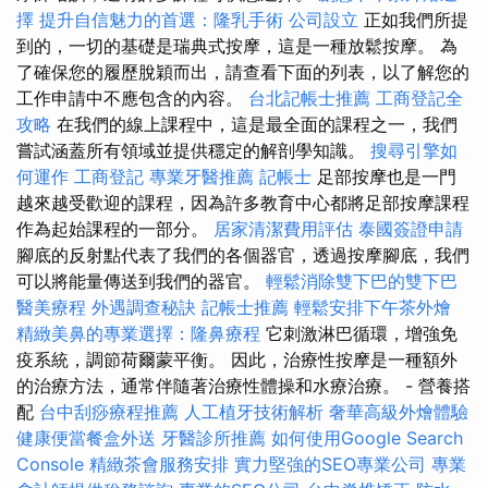
擇
提升自信魅力的首選：隆乳手術
公司設立
正如我們所提
到的，一切的基礎是瑞典式按摩，這是一種放鬆按摩。 為
了確保您的履歷脫穎而出，請查看下面的列表，以了解您的
工作申請中不應包含的內容。
台北記帳士推薦
工商登記全
攻略
在我們的線上課程中，這是最全面的課程之一，我們
嘗試涵蓋所有領域並提供穩定的解剖學知識。
搜尋引擎如
何運作
工商登記
專業牙醫推薦
記帳士
足部按摩也是一門
越來越受歡迎的課程，因為許多教育中心都將足部按摩課程
作為起始課程的一部分。
居家清潔費用評估
泰國簽證申請
腳底的反射點代表了我們的各個器官，透過按摩腳底，我們
可以將能量傳送到我們的器官。
輕鬆消除雙下巴的雙下巴
醫美療程
外遇調查秘訣
記帳士推薦
輕鬆安排下午茶外燴
精緻美鼻的專業選擇：隆鼻療程
它刺激淋巴循環，增強免
疫系統，調節荷爾蒙平衡。 因此，治療性按摩是一種額外
的治療方法，通常伴隨著治療性體操和水療治療。 - 營養搭
配
台中刮痧療程推薦
人工植牙技術解析
奢華高級外燴體驗
健康便當餐盒外送
牙醫診所推薦
如何使用Google Search
Console
精緻茶會服務安排
實力堅強的SEO專業公司
專業