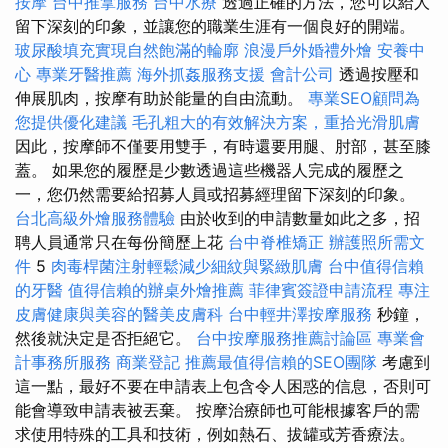
按摩
台中推拿服務
台中水療
透過正確的方法，您可以給人
留下深刻的印象，並讓您的職業生涯有一個良好的開端。
玻尿酸填充實現自然飽滿的輪廓
浪漫戶外婚禮外燴
安養中
心
專業牙醫推薦
海外抓姦服務支援
會計公司
透過按壓和
伸展肌肉，按摩有助於能量的自由流動。
專業SEO顧問為
您提供優化建議
毛孔粗大的有效解決方案，重拾光滑肌膚
因此，按摩師不僅要用雙手，有時還要用腿、肘部，甚至膝
蓋。 如果您的履歷是少數透過這些機器人完成的履歷之
一，您仍然需要給招募人員或招募經理留下深刻的印象。
台北高級外燴服務體驗
由於收到的申請數量如此之多，招
聘人員通常只在每份簡歷上花
台中脊椎矯正
辦護照所需文
件
5
肉毒桿菌注射輕鬆減少細紋與緊緻肌膚
台中值得信賴
的牙醫
值得信賴的辦桌外燴推薦
菲律賓簽證申請流程
專注
皮膚健康與美容的醫美皮膚科
台中輕井澤按摩服務
秒鐘，
然後就決定是否拒絕它。
台中按摩服務推薦討論區
專業會
計事務所服務
商業登記
推薦最值得信賴的SEO團隊
考慮到
這一點，最好不要在申請表上包含令人困惑的信息，否則可
能會導致申請表被丟棄。 按摩治療師也可能根據客戶的需
求使用特殊的工具和技術，例如熱石、拔罐或芳香療法。