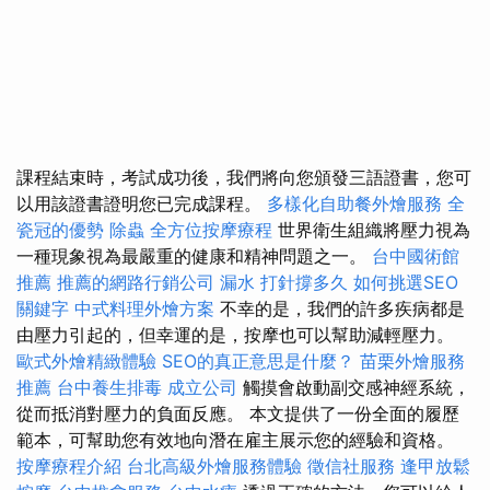
課程結束時，考試成功後，我們將向您頒發三語證書，您可
以用該證書證明您已完成課程。
多樣化自助餐外燴服務
全
瓷冠的優勢
除蟲
全方位按摩療程
世界衛生組織將壓力視為
一種現象視為最嚴重的健康和精神問題之一。
台中國術館
推薦
推薦的網路行銷公司
漏水 打針撐多久
如何挑選SEO
關鍵字
中式料理外燴方案
不幸的是，我們的許多疾病都是
由壓力引起的，但幸運的是，按摩也可以幫助減輕壓力。
歐式外燴精緻體驗
SEO的真正意思是什麼？
苗栗外燴服務
推薦
台中養生排毒
成立公司
觸摸會啟動副交感神經系統，
從而抵消對壓力的負面反應。 本文提供了一份全面的履歷
範本，可幫助您有效地向潛在雇主展示您的經驗和資格。
按摩療程介紹
台北高級外燴服務體驗
徵信社服務
逢甲放鬆