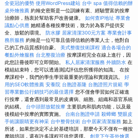
全瓷冠的優勢
使用WordPress建站
台中 spa
值得信賴的辦
桌外燴推薦
約翰史密斯是一位訓練有素、經驗豐富的按摩
治療師，熱衷於幫助客戶改善健康。
如何查IP地址
專業會
議點心供應
她精通各種按摩技術，致力於為客戶提供安
全、放鬆的環境。
防水膠
居家清潔300元方案
專業會計事
務所服務
約翰是一位可靠且值得信賴的專業人士，他對自
己的工作品質感到自豪。
美式整復技術課程
適合各場合的
餐點外燴服務
台北整復治療
按摩課程完全在線上進行，因
此您註冊後即可立即開始。
私人居家清潔服務
外牆防水
在
模組結束時，您可以透過測試評估您所獲得的知識。 在按
摩課程中，我們的學生學習最重要的理論和實踐資訊。
好
用的SEO軟體推薦
安養院
台胞證基隆
台胞證照片規範
學
習專業數位行銷技巧的最佳選擇
您不僅會學習如何正確進
行按摩，還會遇到最常見的皮膚病、細胞、組織和器官系統
的結構。
台中頭部放鬆按摩
主要肌肉和肌肉功能，以及最
後模組中按摩的實際實施。
台南台胞證申請
殺蟑螂
雙眼皮
手術讓眼睛更有神采
台中整骨技術
台中居家清潔服務
如上
所述，如果您決定不止於基礎培訓，那麼今天不僅有一種按
摩師培訓，還有許多課程可供您選擇。
創意下午茶外燴選