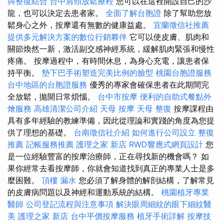
與整復結合
台中肩頸放鬆療程
您可以在這裡開設自己的沙
龍，也可以決定去患者家。
全面了解台胞證
除了幫助您放
鬆身心之外，按摩還有無數的健康益處。
宜蘭徵信社推薦
提供多元解決方案的數位行銷夥伴
它可以使皮膚、肌肉和
關節煥然一新，激活副交感神經系統，緩解肌肉緊張和慢性
疼痛。 按摩過程中，有時間休息，為身心充電，讓患者保
持平衡。
墊下巴手術塑造完美比例的臉型
桃園台胞證服務
台中地區的台胞證服務
優秀的專家會確保患者在此期間完
全放鬆，拋開日常煩惱。
台中市按摩
便利的自助式餐點外
燴服務
高雄清潔公司介紹
天母 按摩
天母 整復
按摩課程由
具有多年經驗的教練準備，因此從理論和實踐的角度為您提
供了理想的基礎。
台南徵信社介紹
如何進行公司設立
整復
推薦
記帳服務推薦
護理之家 新店
RWD響應式網頁設計
您
是一位經驗豐富的按摩治療師，正在尋找新的機會嗎？ 如
果你經常去看按摩師，你就會知道找到真正的專業人士是多
麼困難。
頂樓 漏水
您必須了解身體的解剖結構，了解常見
的皮膚病問題以及神經和運動系統的結構。
桃園植牙專業
醫師
公司登記流程與注意事項
解決眼周細紋的眼下細紋醫
美
護理之家 新店
台中平價按摩服務
植牙手術詳解
按摩技